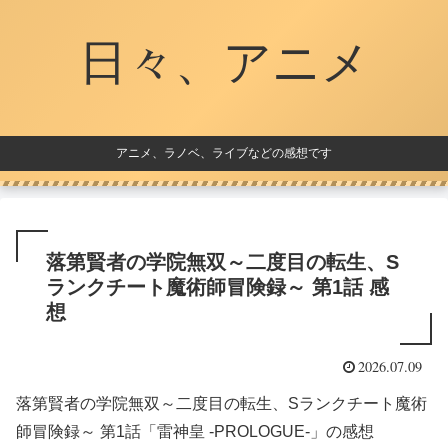
日々、アニメ
アニメ、ラノベ、ライブなどの感想です
落第賢者の学院無双～二度目の転生、S
ランクチート魔術師冒険録～ 第1話 感
想
2026.07.09
落第賢者の学院無双～二度目の転生、Sランクチート魔術
師冒険録～ 第1話「雷神皇 -PROLOGUE-」の感想