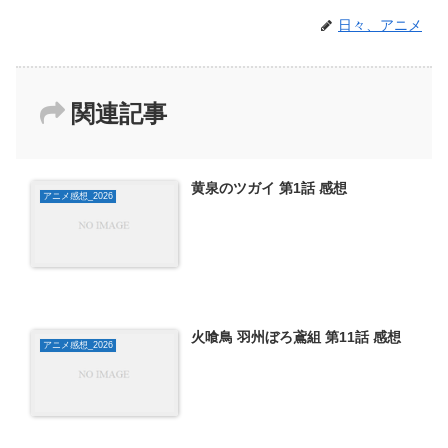
日々、アニメ
関連記事
黄泉のツガイ 第1話 感想
アニメ感想_2026
火喰鳥 羽州ぼろ鳶組 第11話 感想
アニメ感想_2026