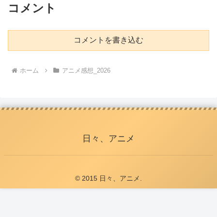
コメント
コメントを書き込む
ホーム
アニメ感想_2026
日々、アニメ
© 2015 日々、アニメ.