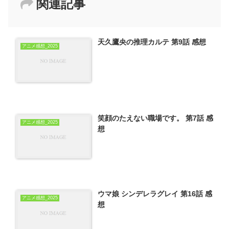
関連記事
天久鷹央の推理カルテ 第9話 感想
アニメ感想_2025
笑顔のたえない職場です。 第7話 感
アニメ感想_2025
想
ウマ娘 シンデレラグレイ 第16話 感
アニメ感想_2025
想