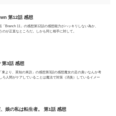
Crown 第12話 感想
rown 第12話「Branch 11」の感想第12話の感想能力がハッキリしない為か、
うのが正直なところだ。しかも同じ相手に対して。
第3話 感想
話「東より、英知の来訪」の感想第3話の感想魔女の足の臭いなんか考
しろ人間がケアしていることは魔法で対策（消臭）しているイメー
、娘の私は転生者。 第1話 感想