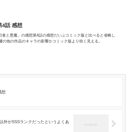
4話 感想
「日食と悪魔」の感想第4話の感想だいぶコミック版と比べると省略し
優の他の作品のキャラの影響かコミック版より幼く見える。
感想
以外がSSSランクだったというよくあ