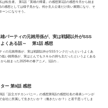
私は転生者。 第1話「英雄の帰還」の感想第1話の感想今月から始ま
。1話の感想としては様子見かな。何か主人公達だけ良い展開になり、そ
ターンになりそう。
雄パーティの元雑用係が、実は戦闘以外がSSS
よくある話～ 第1話 感想
ティの元雑用係が、実は戦闘以外がSSSランクだったというよくあ
の低い雑用係が、実はとんでもスキルの持ち主だったというよくある
ら始まった2025年の春アニメ。1話の...
ター 第9話 感想
第9話「設立ガチカンパニー」の感想第9話の感想社名の発表シーンが
で会社に所属して生きたいか？（働きたいか？）と若干思ってしま