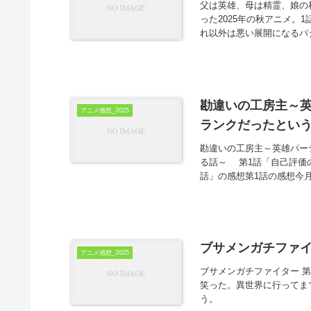
父は英雄、母は精霊、娘の
った2025年の秋アニメ
れ以外は悪い展開になるパ
勘違いの工房主～英
アニメ感想_2025
ランクだったという
勘違いの工房主～英雄パー
る話～ 第1話「自己評価
話」の感想第1話の感想今月か
ブサメンガチファイ
アニメ感想_2025
ブサメンガチファイター 
笑った。異世界に行ってま
う。