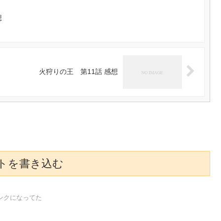
想
火狩りの王 第11話 感想
トを書き込む
ンクになってた