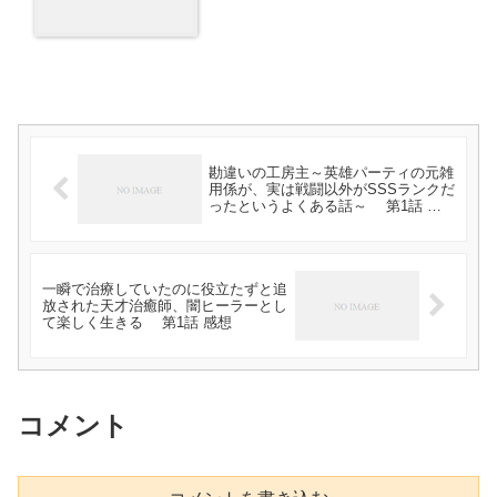
勘違いの工房主～英雄パーティの元雑
用係が、実は戦闘以外がSSSランクだ
ったというよくある話～ 第1話 感
想
一瞬で治療していたのに役立たずと追
放された天才治癒師、闇ヒーラーとし
て楽しく生きる 第1話 感想
コメント