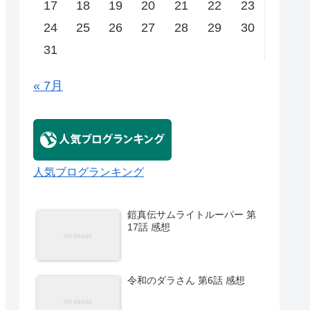
17
18
19
20
21
22
23
24
25
26
27
28
29
30
31
« 7月
人気ブログランキング
鎧真伝サムライトルーパー 第
17話 感想
令和のダラさん 第6話 感想