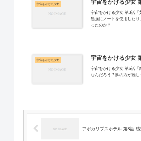
宇宙をかける少女 第
宇宙をかける少女
宇宙をかける少女 第3話
勉強にノートを使用したり
ったのか？
宇宙をかける少女 第
宇宙をかける少女
宇宙をかける少女 第5話
なんだろう？脚の方が難し
アポカリプスホテル 第8話 感