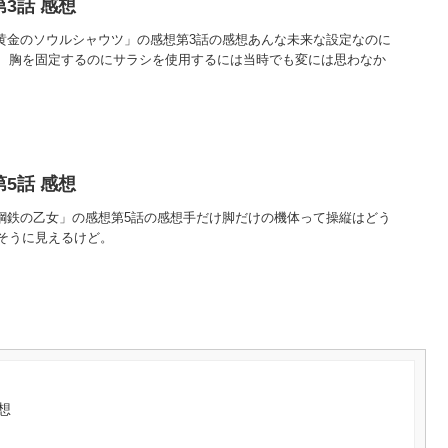
3話 感想
「黄金のソウルシャウツ」の感想第3話の感想あんな未来な設定なのに
、胸を固定するのにサラシを使用するには当時でも変には思わなか
5話 感想
「鋼鉄の乙女」の感想第5話の感想手だけ脚だけの機体って操縦はどう
そうに見えるけど。
想