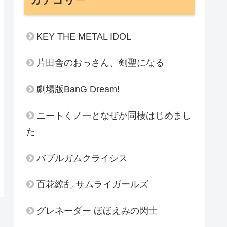
KEY THE METAL IDOL
片田舎のおっさん、剣聖になる
劇場版BanG Dream!
ニートくノ一となぜか同棲はじめまし
た
バブルガムクライシス
百花繚乱 サムライガールズ
グレネーダー ほほえみの閃士