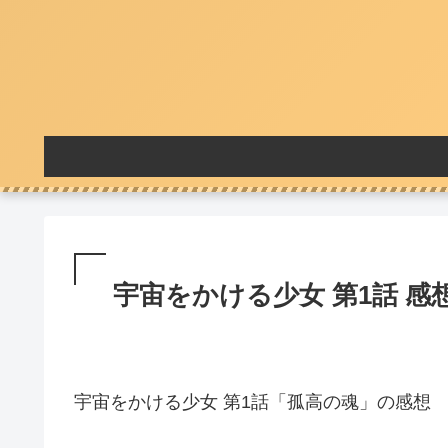
宇宙をかける少女 第1話 感
宇宙をかける少女 第1話「孤高の魂」の感想