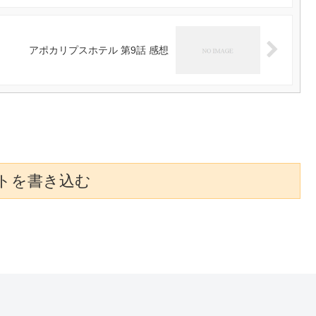
アポカリプスホテル 第9話 感想
トを書き込む