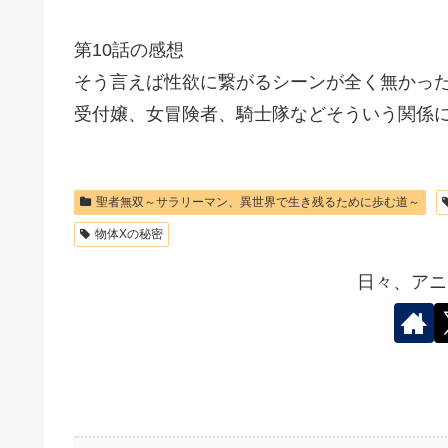
第10話の感想
そう言えば性欲に繋がるシーンが全く無かっ
受付嬢、女冒険者、騎士隊などそういう関係
聖者無双～サラリーマン、異世界で生き残るために歩む道～
物体Xの秘密
日々、アニ