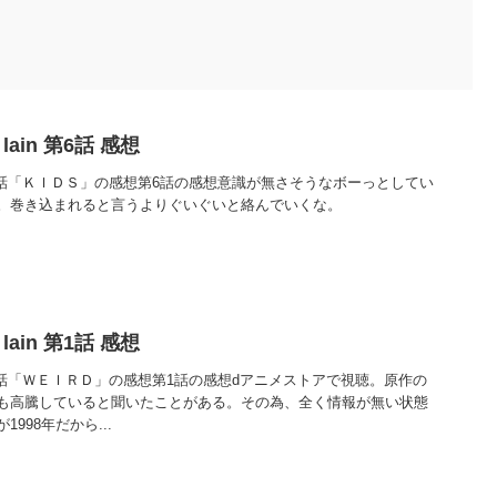
ts lain 第6話 感想
ts lain 第6話「ＫＩＤＳ」の感想第6話の感想意識が無さそうなボーっとしてい
。巻き込まれると言うよりぐいぐいと絡んでいくな。
ts lain 第1話 感想
ts lain 第1話「ＷＥＩＲＤ」の感想第1話の感想dアニメストアで視聴。原作の
も高騰していると聞いたことがある。その為、全く情報が無い状態
998年だから...