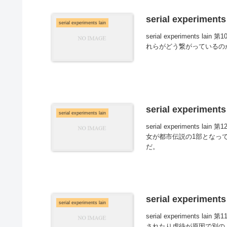
serial experimen
serial experiments lain
serial experimen
れらがどう繋がっているの
serial experimen
serial experiments lain
serial experimen
女が都市伝説の1部となっ
だ。
serial experimen
serial experiments lain
serial experimen
されたり虐待が原因で別の