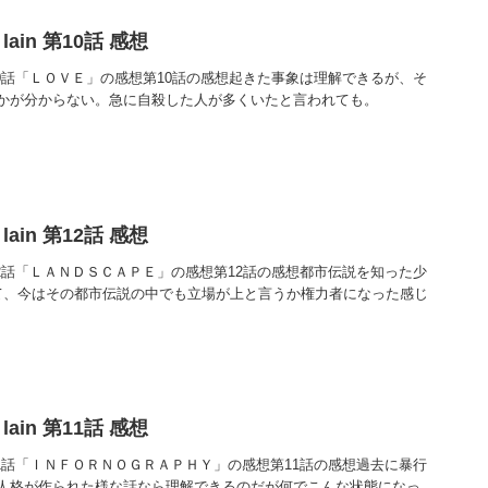
ts lain 第10話 感想
ts lain 第10話「ＬＯＶＥ」の感想第10話の感想起きた事象は理解できるが、そ
かが分からない。急に自殺した人が多くいたと言われても。
ts lain 第12話 感想
ts lain 第12話「ＬＡＮＤＳＣＡＰＥ」の感想第12話の感想都市伝説を知った少
て、今はその都市伝説の中でも立場が上と言うか権力者になった感じ
ts lain 第11話 感想
ts lain 第11話「ＩＮＦＯＲＮＯＧＲＡＰＨＹ」の感想第11話の感想過去に暴行
人格が作られた様な話なら理解できるのだが何でこんな状態になっ