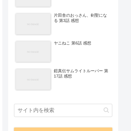
片田舎のおっさん、剣聖にな
る 第3話 感想
ヤニねこ 第6話 感想
鎧真伝サムライトルーパー 第
17話 感想