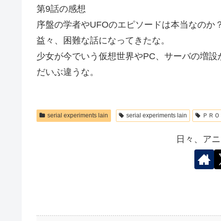
第9話の感想
序盤の学者やUFOのエピソードは本当なのか
益々、困難な話になってきたな。
少女が今でいう仮想世界やPC、サーバの増設
だいぶ違うな。
serial experiments lain
serial experiments lain
ＰＲＯ
日々、アニ