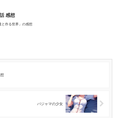
0話 感想
友達と作る世界」の感想
感想
パジャマの少女