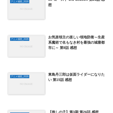
アニメ感想_2026
想
お気楽領主の楽しい領地防衛～生産
アニメ感想_2026
系魔術で名もなき村を最強の城塞都
市に～ 第9話 感想
東島丹三郎は仮面ライダーになりた
アニメ感想_2026
い 第15話 感想
【推しの子】第3期 第26話 感想