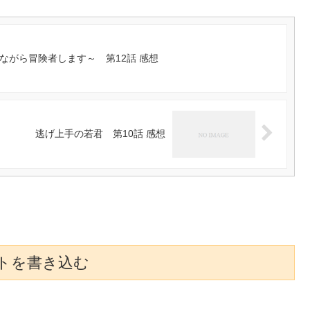
ながら冒険者します～ 第12話 感想
逃げ上手の若君 第10話 感想
トを書き込む