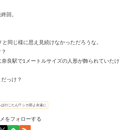
最終回。
ニメと同じ様に思え見続けなかっただろうな。
け？
に奈良駅で1メートルサイズの人形が飾られていたけ
ノだっけ？
らばのこたん!? シカ部よ永遠に
メをフォローする