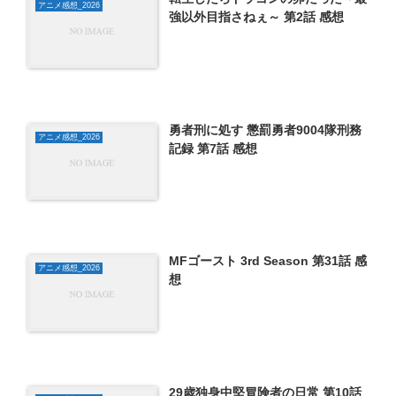
アニメ感想_2026
強以外目指さねぇ～ 第2話 感想
勇者刑に処す 懲罰勇者9004隊刑務
アニメ感想_2026
記録 第7話 感想
MFゴースト 3rd Season 第31話 感
アニメ感想_2026
想
29歳独身中堅冒険者の日常 第10話