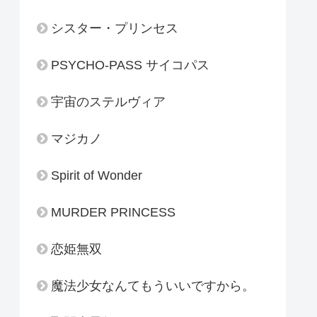
シスター・プリンセス
PSYCHO-PASS サイコパス
宇宙のステルヴィア
マジカノ
Spirit of Wonder
MURDER PRINCESS
恋姫無双
魔法少女なんてもういいですから。