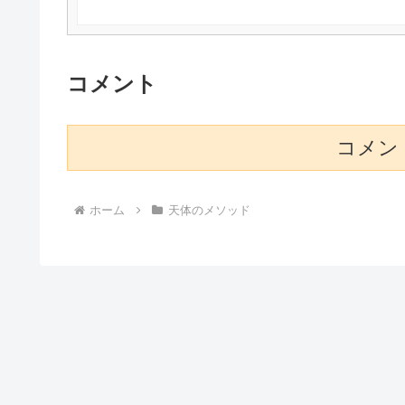
コメント
コメン
ホーム
天体のメソッド