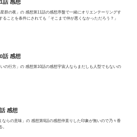
1話 感想
流星群の夜」の 感想第11話の感想序盤で一緒にオリエンテーリングす
することを条件にされても「そこまで仲が悪くなかっただろう？」
0話 感想
願いの行方」の 感想第10話の感想宇宙人ならまだしも人型でもないの
話 感想
さよならの意味」の 感想第9話の感想仲直りした印象が無いので乃々香
る。