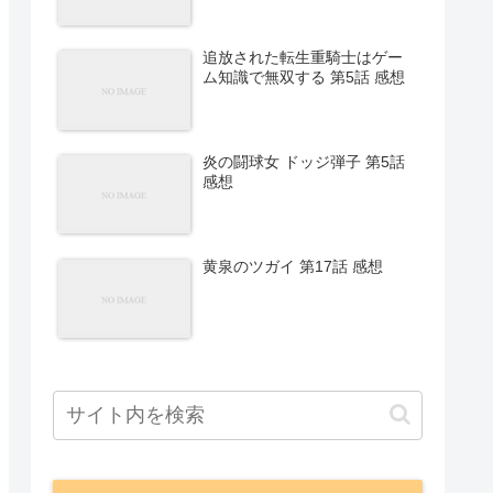
追放された転生重騎士はゲー
ム知識で無双する 第5話 感想
炎の闘球女 ドッジ弾子 第5話
感想
黄泉のツガイ 第17話 感想