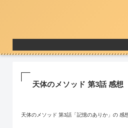
天体のメソッド 第3話 感想
天体のメソッド 第3話「記憶のありか」の 感