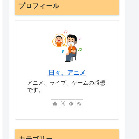
プロフィール
日々、アニメ
アニメ、ライブ、ゲームの感想
です。
カテゴリー