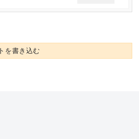
トを書き込む