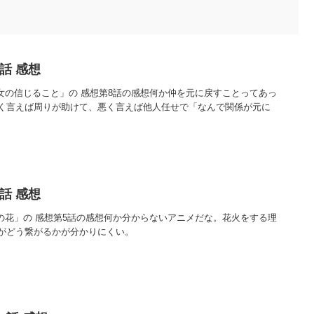
話 感想
彼女の信じること」の 感想第8話の感想何か仲を元に戻すことってあっ
く言えば周りが助けて、悪く言えば他人任せで「なんで関係が元に
話 感想
光の花」の 感想第5話の感想何か分からないアニメだな。花火をする理
がどう繋がるかが分かりにくい。