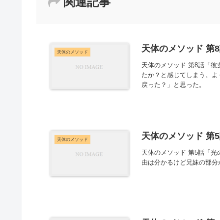
関連記事
天体のメソッド 第8
天体のメソッド
天体のメソッド 第8話「
たか？と感じてしまう。よ
戻った？」と思った。
天体のメソッド 第5
天体のメソッド
天体のメソッド 第5話「
由は分かるけど兄妹の部分