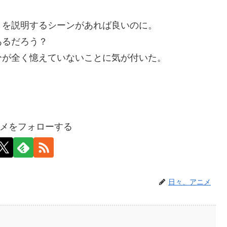
とを説明するシーンがあれば良いのに。
あるだろう？
分が全く憶えていないことに気が付いた。
メをフォローする
日々、アニメ