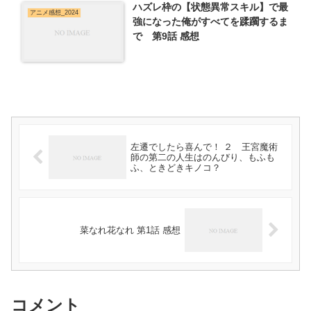
ハズレ枠の【状態異常スキル】で最
アニメ感想_2024
強になった俺がすべてを蹂躙するま
で 第9話 感想
左遷でしたら喜んで！ ２ 王宮魔術
師の第二の人生はのんびり、もふも
ふ、ときどきキノコ？
菜なれ花なれ 第1話 感想
コメント