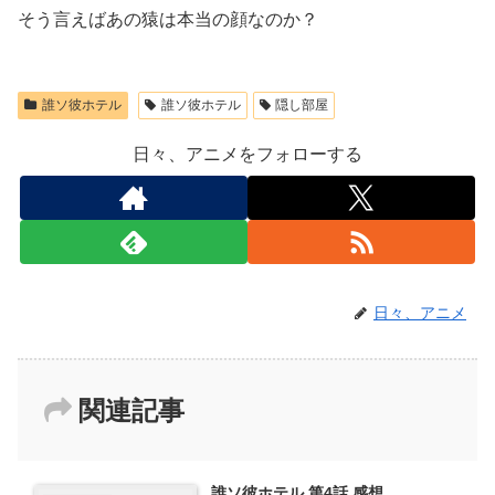
そう言えばあの猿は本当の顔なのか？
誰ソ彼ホテル
誰ソ彼ホテル
隠し部屋
日々、アニメをフォローする
日々、アニメ
関連記事
誰ソ彼ホテル 第4話 感想