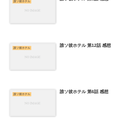
誰ソ彼ホテル
誰ソ彼ホテル 第12話 感想
誰ソ彼ホテル
誰ソ彼ホテル 第6話 感想
誰ソ彼ホテル