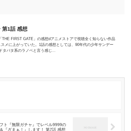
第1話 感想
THE FIRST GATE」の感想dアニメストアで視聴全く知らない作品
ススメに上がっていた。1話の感想としては、90年代の少年サンデー
タバタ系のラノベと言う感じ...
ト『無限ガチャ』でレベル9999の
『ざまぁ！』します！ 第7話 感想