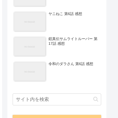
ヤニねこ 第6話 感想
鎧真伝サムライトルーパー 第
17話 感想
令和のダラさん 第6話 感想