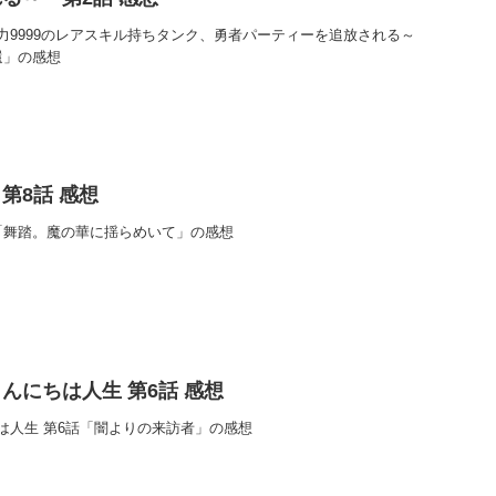
力9999のレアスキル持ちタンク、勇者パーティーを追放される～
還」の感想
第8話 感想
「舞踏。魔の華に揺らめいて」の感想
んにちは人生 第6話 感想
は人生 第6話「闇よりの来訪者」の感想