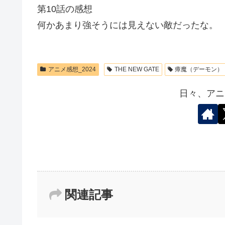
第10話の感想
何かあまり強そうには見えない敵だったな。
アニメ感想_2024
THE NEW GATE
瘴魔（デーモン）
日々、アニ
関連記事