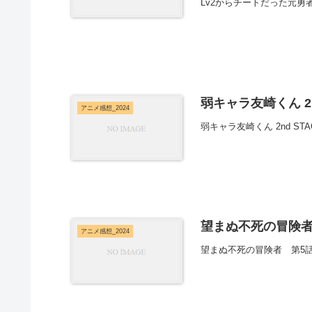
Lv2からチートだった元
弱キャラ友崎くん 2n
アニメ感想_2024
弱キャラ友崎くん 2nd 
望まぬ不死の冒険者
アニメ感想_2024
望まぬ不死の冒険者 第5