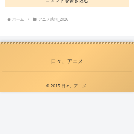
コメントを書き込む
ホーム
アニメ感想_2026
日々、アニメ
© 2015 日々、アニメ.