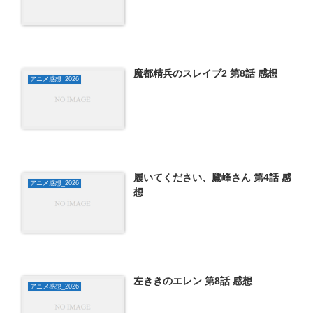
魔都精兵のスレイブ2 第8話 感想
アニメ感想_2026
履いてください、鷹峰さん 第4話 感
アニメ感想_2026
想
左ききのエレン 第8話 感想
アニメ感想_2026