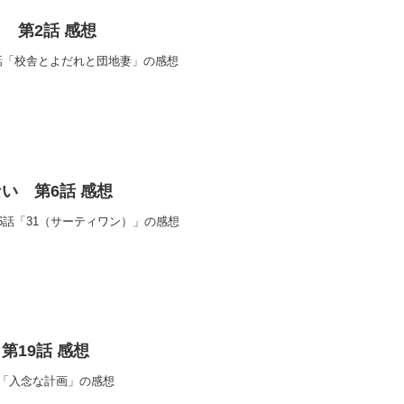
 第2話 感想
話「校舎とよだれと団地妻」の感想
い 第6話 感想
6話「31（サーティワン）」の感想
第19話 感想
話「入念な計画」の感想