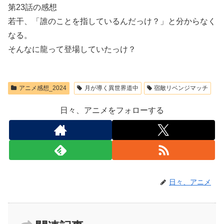
第23話の感想
若干、「誰のことを指しているんだっけ？」と分からなく
なる。
そんなに龍って登場していたっけ？
アニメ感想_2024
月が導く異世界道中
宿敵リベンジマッチ
日々、アニメをフォローする
日々、アニメ