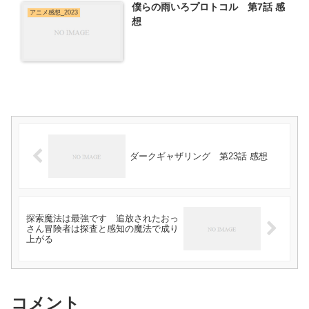
僕らの雨いろプロトコル 第7話 感
アニメ感想_2023
想
ダークギャザリング 第23話 感想
探索魔法は最強です 追放されたおっ
さん冒険者は探査と感知の魔法で成り
上がる
コメント