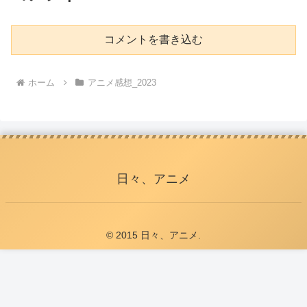
コメントを書き込む
ホーム
アニメ感想_2023
日々、アニメ
© 2015 日々、アニメ.