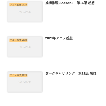
虚構推理 Season2 第16話 感想
アニメ感想_2023
2023年アニメ感想
アニメ感想_2023
ダークギャザリング 第11話 感想
アニメ感想_2023