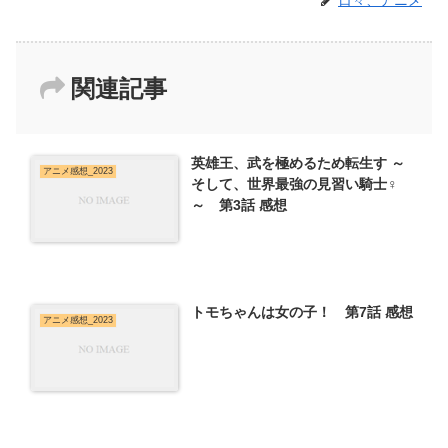
関連記事
英雄王、武を極めるため転生す ～
アニメ感想_2023
そして、世界最強の見習い騎士♀
～ 第3話 感想
トモちゃんは女の子！ 第7話 感想
アニメ感想_2023