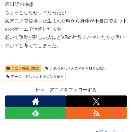
第11話の感想
ちょっとしたセリフだったが、
某アニメで登場した生まれた時から身体が不自由でネット
内のゲームで活躍した人や
老いて運動が難しい人ほどVRの世界にハマった方が良い
のか？と考えてしまった。
アニメ感想_2023
とあるおっさんのＶＲＭＭＯ活動記
アース、赤ちゃんドラゴンを拾う
日々、アニメをフォローする
日々、アニメ