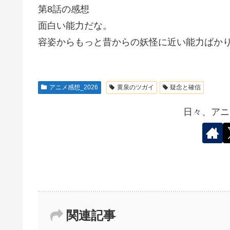
第8話の感想
面白い能力だな。
容姿からもっと昔からの妖怪に近い能力ばか
アニメ感想_2026
黄泉のツガイ
疑念と確信
日々、アニ
関連記事