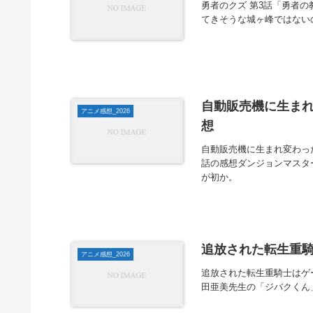
勇者のクズ 第3話「勇者
てきそうな城ヶ峰ではない
自動販売機に生まれ変わ
アニメ感想_2026
想
自動販売機に生まれ変わった俺
話の感想ダンジョンマスタ
が初か。
追放された転生重騎
アニメ感想_2026
追放された転生重騎士はゲ
田亜美先生の「ジバクくん