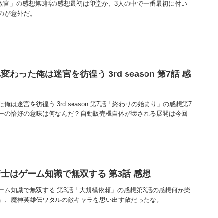
の教官」の感想第3話の感想最初は印堂か。3人の中で一番最初に付い
のが意外だ。
った俺は迷宮を彷徨う 3rd season 第7話 感
は迷宮を彷徨う 3rd season 第7話「終わりの始まり」の感想第7
ーの恰好の意味は何なんだ？自動販売機自体が壊される展開は今回
士はゲーム知識で無双する 第3話 感想
ーム知識で無双する 第3話「大規模依頼」の感想第3話の感想何か柴
」、魔神英雄伝ワタルの敵キャラを思い出す敵だったな。