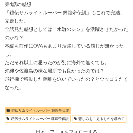
第4話の感想
「鎧伝サムライトルーパー 輝煌帝伝説」もこれで完結、
完走した。
全話見た感想としては「水滸のシン」を活躍させたかった
のかな？
本編も前作にOVAもあまり活躍している感じが無かった
し。
ただそれ以上に思ったのが別に海外で無くても。
沖縄や佐渡島の様な場所でも良かったのでは？
飛行機で移動した距離を泳いでいったの？とツッコミたく
なった。
鎧伝サムライトルーパー 輝煌帝伝説
鎧伝サムライトルーパー 輝煌帝伝説
悲しみをこえるものを求めて
日々、アニメをフォローする