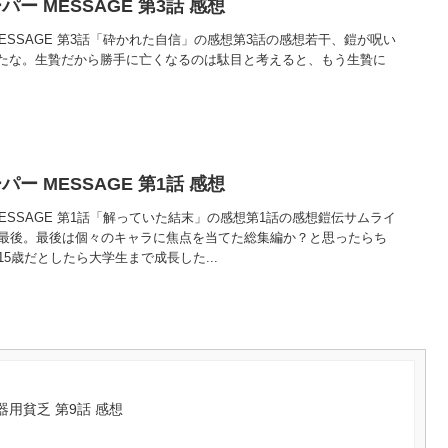
ー MESSAGE 第3話 感想
ESSAGE 第3話「砕かれた自信」の感想第3話の感想若干、鎧が呪い
たな。生贄だから勝手に亡くなるのは駄目と考えると、もう生贄に
ー MESSAGE 第1話 感想
ESSAGE 第1話「解っていた結末」の感想第1話の感想鎧伝サムライ
で最後。最後は個々のキャラに焦点を当てた総集編か？と思ったらち
15歳だとしたら大学生まで成長した...
用貧乏 第9話 感想