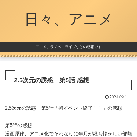
日々、アニメ
アニメ、ラノベ、ライブなどの感想です
2.5次元の誘惑 第5話 感想
2024.09.11
2.5次元の誘惑 第5話「初イベント終了！！」の感想
第5話の感想
漫画原作、アニメ化でそれなりに年月が経ち懐かしい部類