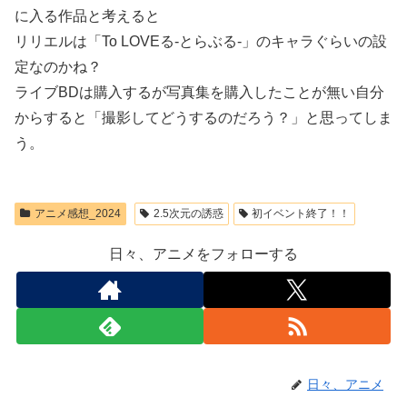
に入る作品と考えると
リリエルは「To LOVEる-とらぶる-」のキャラぐらいの設
定なのかね？
ライブBDは購入するが写真集を購入したことが無い自分
からすると「撮影してどうするのだろう？」と思ってしま
う。
アニメ感想_2024
2.5次元の誘惑
初イベント終了！！
日々、アニメをフォローする
日々、アニメ