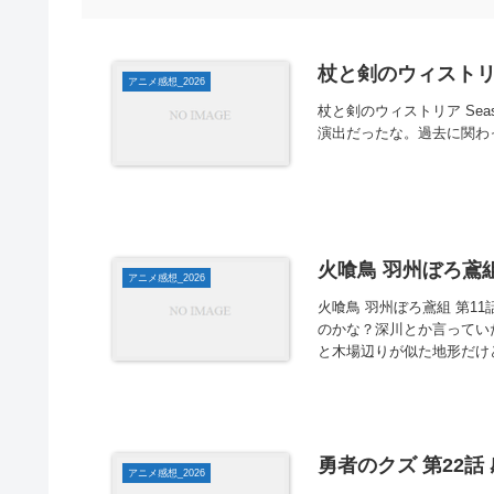
杖と剣のウィストリア 
アニメ感想_2026
杖と剣のウィストリア Sea
演出だったな。過去に関わ
火喰鳥 羽州ぼろ鳶組
アニメ感想_2026
火喰鳥 羽州ぼろ鳶組 第1
のかな？深川とか言ってい
と木場辺りが似た地形だけ
勇者のクズ 第22話
アニメ感想_2026