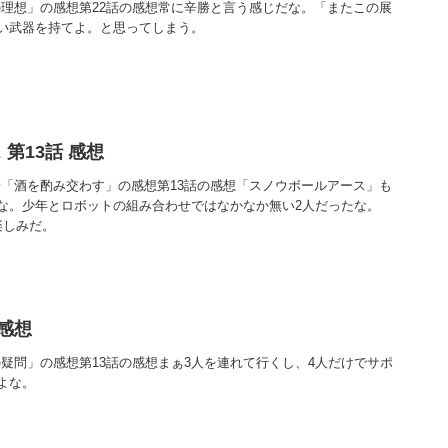
の理想」の感想第22話の感想常に辛勝と言う感じだな。「またこの展
い武器を持てよ。と思ってしまう。
第13話 感想
話「酒を酌み交わす」の感想第13話の感想「スノウボールアース」も
な。少年とロボットの組み合わせではなかなか無い2人だったな。
楽しみだ。
 感想
の疑問」の感想第13話の感想まぁ3人を連れて行くし、4人だけでサポ
よな。