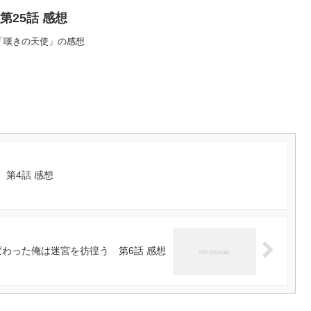
i 第25話 感想
25話「嘆きの天使」の感想
第4話 感想
わった俺は迷宮を彷徨う 第6話 感想