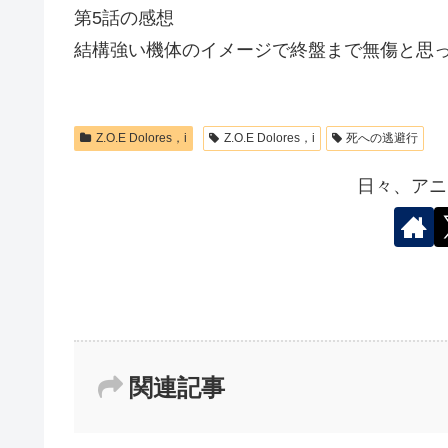
第5話の感想
結構強い機体のイメージで終盤まで無傷と思
Z.O.E Dolores，i
Z.O.E Dolores，i
死への逃避行
日々、アニ
関連記事