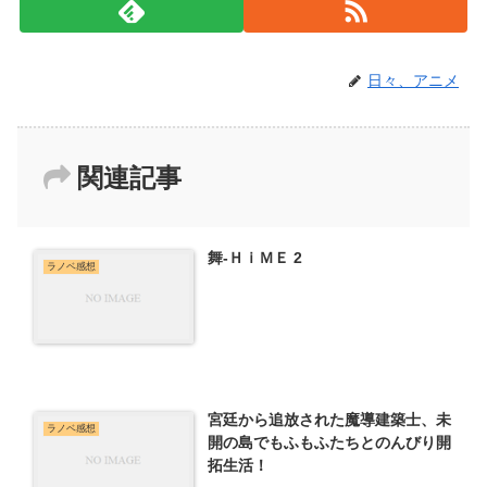
日々、アニメ
関連記事
舞-ＨｉＭＥ 2
ラノベ感想
宮廷から追放された魔導建築士、未
ラノベ感想
開の島でもふもふたちとのんびり開
拓生活！