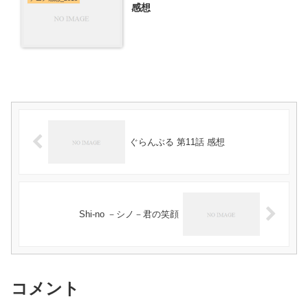
感想
ぐらんぶる 第11話 感想
Shi-no －シノ－君の笑顔
コメント