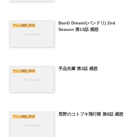
BanG Dream!(バンドリ) 2nd
アニメ感想_2019
Season 第13話 感想
手品先輩 第3話 感想
アニメ感想_2019
荒野のコトブキ飛行隊 第8話 感想
アニメ感想_2019