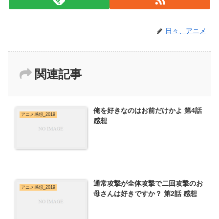
日々、アニメ
関連記事
俺を好きなのはお前だけかよ 第4話
アニメ感想_2019
感想
通常攻撃が全体攻撃で二回攻撃のお
アニメ感想_2019
母さんは好きですか？ 第2話 感想