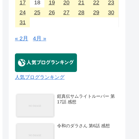
17
18
19
20
21
22
23
24
25
26
27
28
29
30
31
« 2月
4月 »
人気ブログランキング
鎧真伝サムライトルーパー 第
17話 感想
令和のダラさん 第6話 感想