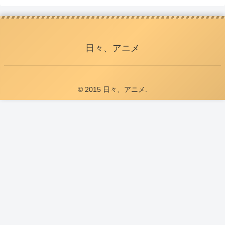
日々、アニメ
© 2015 日々、アニメ.