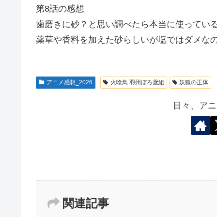
第8話の感想
歯磨きに砂？と思い調べたら本当に使ってい
薬草や香料を加えた砂らしいが塩ではダメな
アニメ感想_2026
火喰鳥 羽州ぼろ鳶組
妖狐の正体
日々、アニ
関連記事