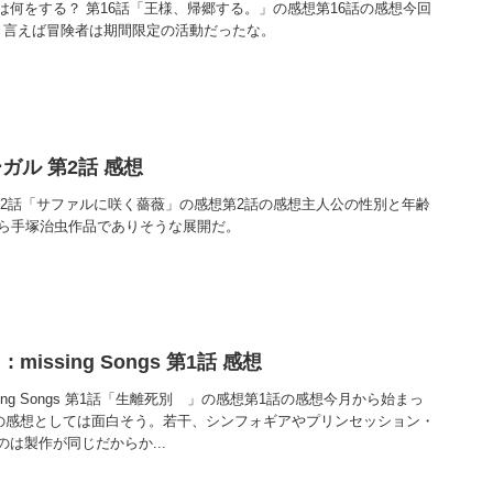
何をする？ 第16話「王様、帰郷する。」の感想第16話の感想今回
う言えば冒険者は期間限定の活動だったな。
ガル 第2話 感想
第2話「サファルに咲く薔薇」の感想第2話の感想主人公の性別と年齢
なら手塚治虫作品でありそうな展開だ。
missing Songs 第1話 感想
sing Songs 第1話「生離死別 」の感想第1話の感想今月から始まっ
1話の感想としては面白そう。若干、シンフォギアやプリンセッション・
は製作が同じだからか...