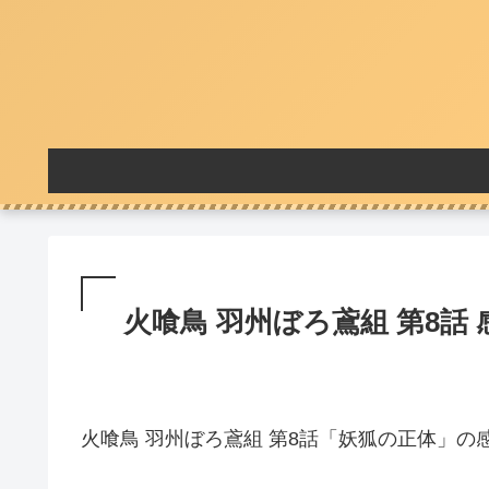
火喰鳥 羽州ぼろ鳶組 第8話 
火喰鳥 羽州ぼろ鳶組 第8話「妖狐の正体」の