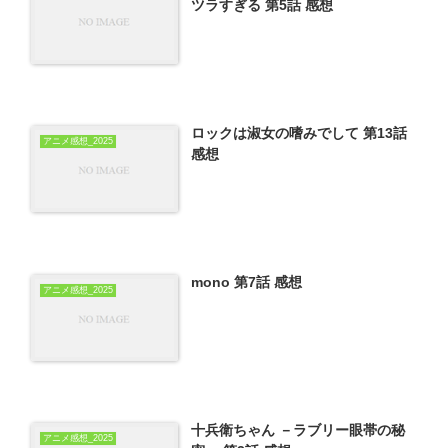
ツラすぎる 第5話 感想
ロックは淑女の嗜みでして 第13話
アニメ感想_2025
感想
mono 第7話 感想
アニメ感想_2025
十兵衛ちゃん －ラブリー眼帯の秘
アニメ感想_2025