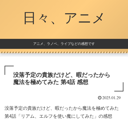
日々、アニメ
アニメ、ラノベ、ライブなどの感想です
没落予定の貴族だけど、暇だったから
魔法を極めてみた 第4話 感想
2025.01.29
没落予定の貴族だけど、暇だったから魔法を極めてみた
第4話「リアム、エルフを使い魔にしてみた」の感想