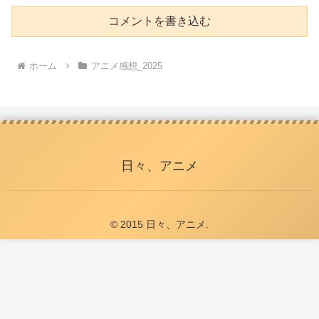
コメントを書き込む
ホーム
アニメ感想_2025
日々、アニメ
© 2015 日々、アニメ.