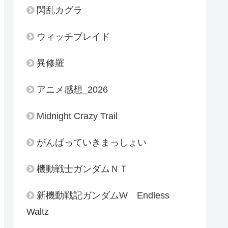
閃乱カグラ
ウィッチブレイド
異修羅
アニメ感想_2026
Midnight Crazy Trail
がんばっていきまっしょい
機動戦士ガンダムＮＴ
新機動戦記ガンダムW Endless
Waltz