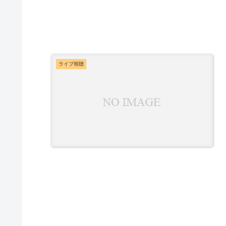
ライブ視聴