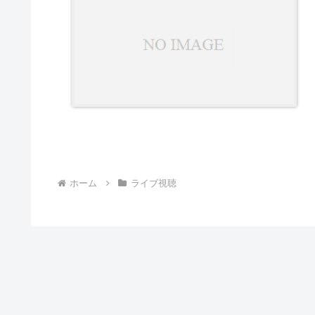
ホーム
ライブ視聴