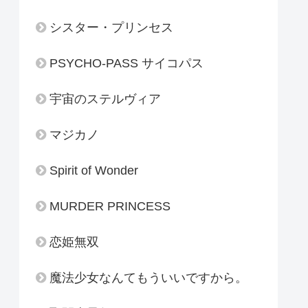
シスター・プリンセス
PSYCHO-PASS サイコパス
宇宙のステルヴィア
マジカノ
Spirit of Wonder
MURDER PRINCESS
恋姫無双
魔法少女なんてもういいですから。