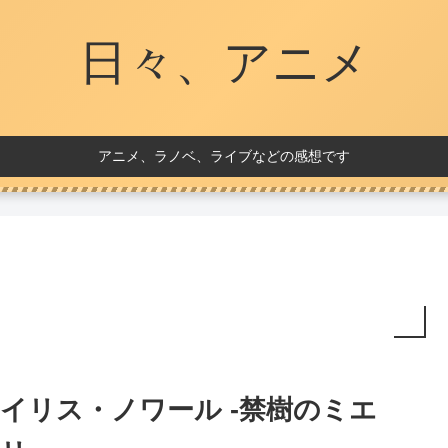
日々、アニメ
アニメ、ラノベ、ライブなどの感想です
イリス・ノワール -禁樹のミエ