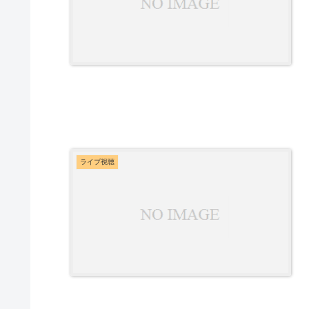
ライブ視聴