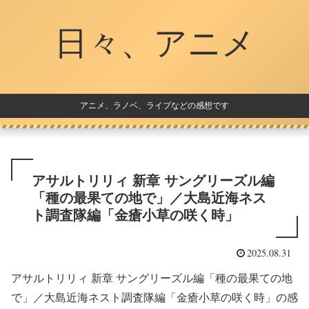
日々、アニメ
アニメ、ラノベ、ライブなどの感想です
アサルトリリィ 新章 サングリーズル編
「種の最果ての地で」／大島近海ネス
ト調査隊編「金瘡小草の咲く時」
2025.08.31
アサルトリリィ 新章 サングリーズル編「種の最果ての地
で」／大島近海ネスト調査隊編「金瘡小草の咲く時」の感