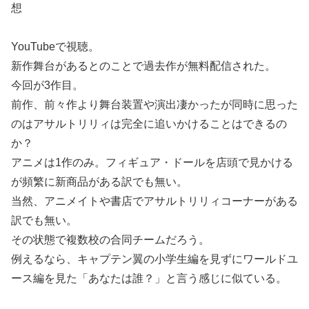
想
YouTubeで視聴。
新作舞台があるとのことで過去作が無料配信された。
今回が3作目。
前作、前々作より舞台装置や演出凄かったが同時に思った
のはアサルトリリィは完全に追いかけることはできるの
か？
アニメは1作のみ。フィギュア・ドールを店頭で見かける
が頻繁に新商品がある訳でも無い。
当然、アニメイトや書店でアサルトリリィコーナーがある
訳でも無い。
その状態で複数校の合同チームだろう。
例えるなら、キャプテン翼の小学生編を見ずにワールドユ
ース編を見た「あなたは誰？」と言う感じに似ている。