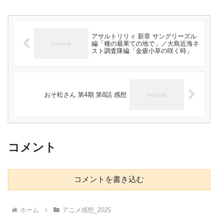
アサルトリリィ 新章 サングリーズル
編「種の最果ての地で」／大島近海ネ
スト調査隊編「金瘡小草の咲く時」
おそ松さん 第4期 第8話 感想
コメント
コメントを書き込む
ホーム
アニメ感想_2025