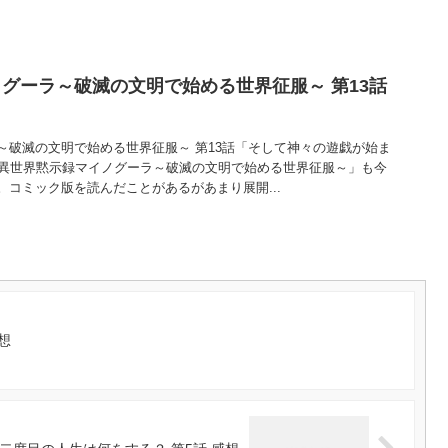
グーラ～破滅の文明で始める世界征服～ 第13話
～破滅の文明で始める世界征服～ 第13話「そして神々の遊戯が始ま
「異世界黙示録マイノグーラ～破滅の文明で始める世界征服～」も今
コミック版を読んだことがあるがあまり展開...
想