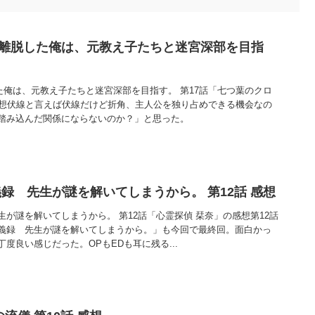
を離脱した俺は、元教え子たちと迷宮深部を目指
た俺は、元教え子たちと迷宮深部を目指す。 第17話「七つ葉のクロ
感想伏線と言えば伏線だけど折角、主人公を独り占めできる機会なの
踏み込んだ関係にならないのか？」と思った。
録 先生が謎を解いてしまうから。 第12話 感想
が謎を解いてしまうから。 第12話「心霊探偵 栞奈」の感想第12話
義録 先生が謎を解いてしまうから。」も今回で最終回。面白かっ
度良い感じだった。OPもEDも耳に残る...