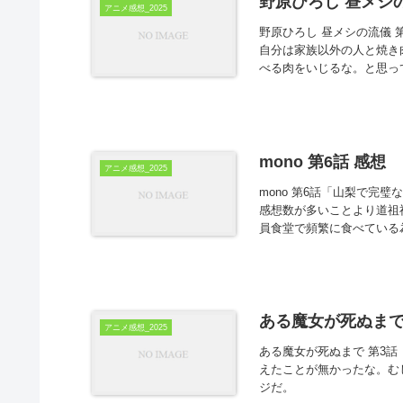
野原ひろし 昼メシの
アニメ感想_2025
野原ひろし 昼メシの流儀 
自分は家族以外の人と焼き
べる肉をいじるな。と思って
mono 第6話 感想
アニメ感想_2025
mono 第6話「山梨で完
感想数が多いことより道祖
員食堂で頻繁に食べている為
ある魔女が死ぬまで 
アニメ感想_2025
ある魔女が死ぬまで 第3
えたことが無かったな。む
ジだ。