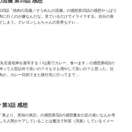
流儀 第10話 感想
第10話「焼肉の流儀／そうめんの流儀」の感想第10話の感想やっぱり
肉に行くのが嫌なんだな。見ているだけでイライラする。自分の食
しまう。クレヨンしんちゃんの世界もテレ...
璧な丸石道祖神を激写する！/山梨でカレー、食べます」の感想第6話の
神って人型以外で良いの？そもそも増やして良いの？と思った。社
か、カレー目的でまた旅行先に行ってまで...
第3話 感想
話「東より、英知の来訪」の感想第3話の感想魔女の足の臭いなんか考
しろ人間がケアしていることは魔法で対策（消臭）しているイメー