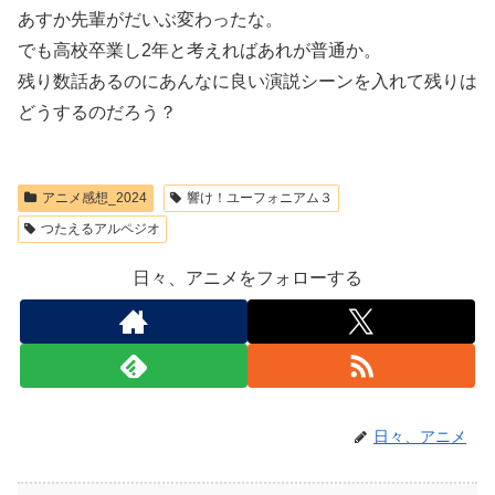
あすか先輩がだいぶ変わったな。
でも高校卒業し2年と考えればあれが普通か。
残り数話あるのにあんなに良い演説シーンを入れて残りは
どうするのだろう？
アニメ感想_2024
響け！ユーフォニアム３
つたえるアルペジオ
日々、アニメをフォローする
日々、アニメ