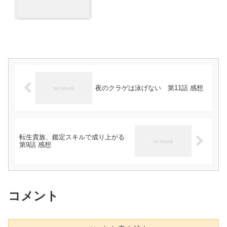
夜のクラゲは泳げない 第11話 感想
転生貴族、鑑定スキルで成り上がる
第9話 感想
コメント