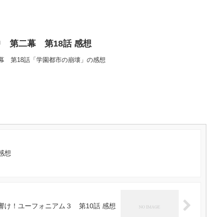
 第二幕 第18話 感想
幕 第18話「学園都市の崩壊」の感想
 感想
響け！ユーフォニアム３ 第10話 感想