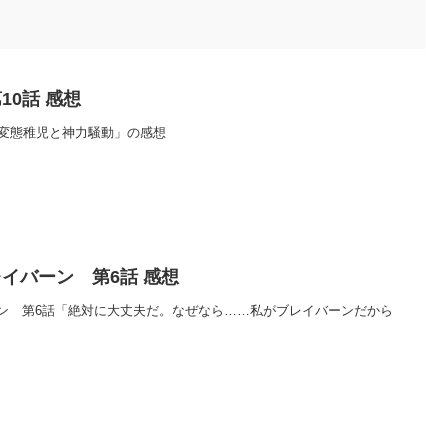
10話 感想
「変態稚児と神力騒動」の感想
イバーン 第6話 感想
ン 第6話「絶対に大丈夫だ。なぜなら……私がブレイバーンだから