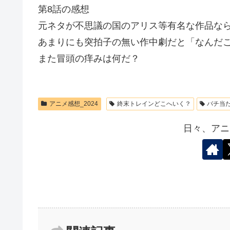
第8話の感想
元ネタが不思議の国のアリス等有名な作品な
あまりにも突拍子の無い作中劇だと「なんだ
また冒頭の痒みは何だ？
アニメ感想_2024
終末トレインどこへいく？
バチ当
日々、アニ