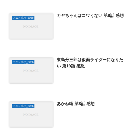
カヤちゃんはコワくない 第8話 感想
アニメ感想_2026
東島丹三郎は仮面ライダーになりた
アニメ感想_2026
い 第19話 感想
あかね噺 第8話 感想
アニメ感想_2026