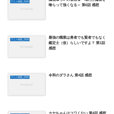
アニメ感想_2026
喰らって強くなる～ 第6話 感想
最強の職業は勇者でも賢者でもなく
アニメ感想_2026
鑑定士（仮）らしいですよ？ 第1話
感想
令和のダラさん 第4話 感想
アニメ感想_2026
カヤちゃんはコワくない 第4話 感想