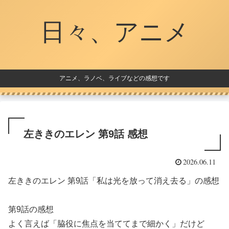
日々、アニメ
アニメ、ラノベ、ライブなどの感想です
左ききのエレン 第9話 感想
2026.06.11
左ききのエレン 第9話「私は光を放って消え去る」の感想
第9話の感想
よく言えば「脇役に焦点を当ててまで細かく」だけど