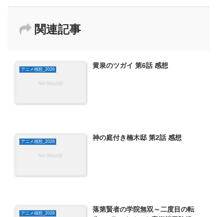
関連記事
黄泉のツガイ 第6話 感想
アニメ感想_2026
神の庭付き楠木邸 第2話 感想
アニメ感想_2026
落第賢者の学院無双～二度目の転
アニメ感想_2026