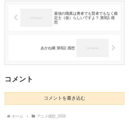
最強の職業は勇者でも賢者でもなく鑑
定士（仮）らしいですよ？ 第9話 感
想
あかね噺 第8話 感想
コメント
コメントを書き込む
ホーム
アニメ感想_2026