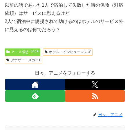
以前の話であった1人で宿泊して失敗した時の保険（対応
依頼）はサービスに思えるけど
2人で宿泊中に誘拐されて助けるのはホテルのサービス外
に見えるのは何でだろう？
アニメ感想_2025
ホテル・インヒューマンズ
アナザー・スカイ1
日々、アニメをフォローする
日々、アニメ