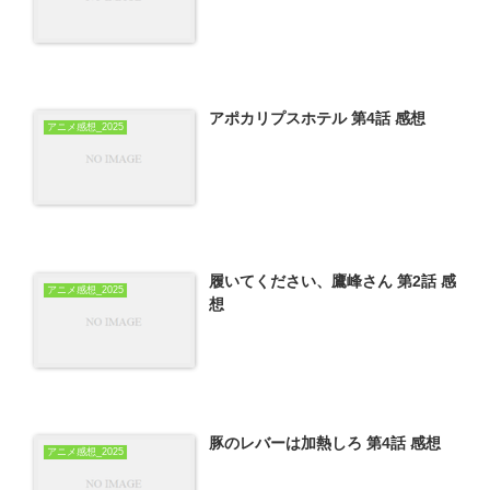
アポカリプスホテル 第4話 感想
アニメ感想_2025
履いてください、鷹峰さん 第2話 感
アニメ感想_2025
想
豚のレバーは加熱しろ 第4話 感想
アニメ感想_2025