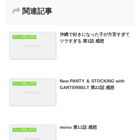
関連記事
沖縄で好きになった子が方言すぎて
アニメ感想_2025
ツラすぎる 第1話 感想
New PANTY ＆ STOCKING with
アニメ感想_2025
GARTERBELT 第22話 感想
mono 第11話 感想
アニメ感想_2025