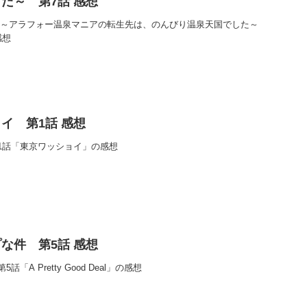
た～ 第7話 感想
 ～アラフォー温泉マニアの転生先は、のんびり温泉天国でした～
感想
イ 第1話 感想
1話「東京ワッショイ」の感想
な件 第5話 感想
A Pretty Good Deal」の感想