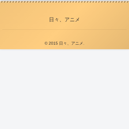
日々、アニメ
© 2015 日々、アニメ.