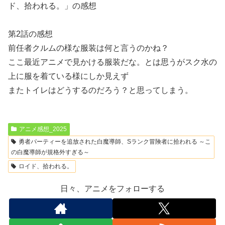
ド、拾われる。」の感想
第2話の感想
前任者クルムの様な服装は何と言うのかね？
ここ最近アニメで見かける服装だな。とは思うがスク水の
上に服を着ている様にしか見えず
またトイレはどうするのだろう？と思ってしまう。
アニメ感想_2025
勇者パーティーを追放された白魔導師、Sランク冒険者に拾われる ～こ
の白魔導師が規格外すぎる～
ロイド、拾われる。
日々、アニメをフォローする