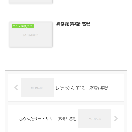
異修羅 第3話 感想
アニメ感想_2025
おそ松さん 第4期 第1話 感想
もめんたりー・リリィ 第4話 感想